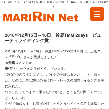
「マリ輪CLUB」は、バイクを愛する女性が、奥深いバイクの楽しさに触れられる、女性だけのクラブ組織で
す。
2018年12月15日～16日、鈴鹿TMM 2days ビュ
ーティライディング賞！
2018年12月15日～16日、鈴鹿TMM 2daysのＢＲ賞は、上級クラ
ス
『F・O』
さんが受賞しました！
≪受賞コメント≫
BR賞をいただきありがとうございます。
10代の頃のワタシに父は「バイクの免許はダメだ！」と、言っ
た。なのに、弟は20代の頃にロードレースの国際ライセンスを手
に入れた。
ワタシだってバイクに乗りたいのにと、とても長い間『モヤッ』
と、していた。
やがて40歳をすこし過ぎた頃、とうとうバイクの免許を取得した