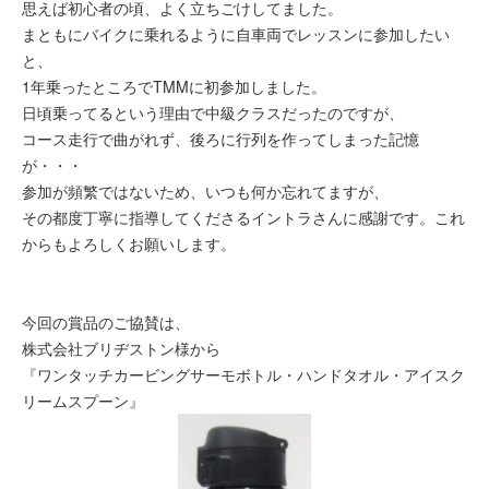
思えば初心者の頃、よく立ちごけしてました。
まともにバイクに乗
れるように自車両でレッスンに参加したい
と、
1年乗ったところで
TMMに初参加しました。
日頃乗ってるという理由で中級クラスだ
ったのですが、
コース走行で曲がれず、後ろに行列を作ってしまった
記憶
が・・・
参加が頻繁ではないため、いつも何か忘れてますが、
その都度丁寧に
指導してくださるイントラさんに感謝です。これ
からもよろしくお
願いします。
今回の賞品のご協賛は、
株式会社ブリヂストン様から
『ワンタッチカービングサーモボトル・ハンドタオル・アイスク
リームスプーン』